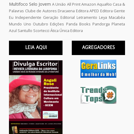
Multifoco
Selo Jovem
A União
All Print
Amazon
AquaRio
Casa &
Palavras
Clube de Autores
Dracaena
Editora APED
Editora Gente
Eu Independente
Geração Editorial
Letramento
Leya
Macabéa
Mundo Uno
Outubro Edições
Panda Books
Pandorga
Planeta
Azul
Santullo
Scortecci
Ática
Única Editora
LEIA AQUI
AGREGADORES