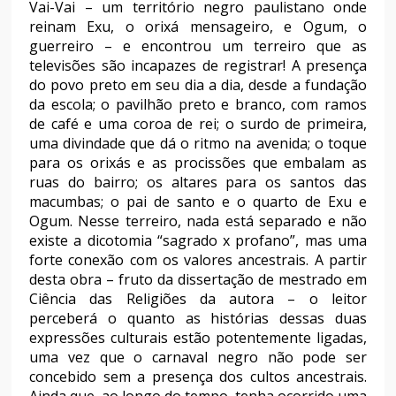
Vai-Vai – um território negro paulistano onde
reinam Exu, o orixá mensageiro, e Ogum, o
guerreiro – e encontrou um terreiro que as
televisões são incapazes de registrar! A presença
do povo preto em seu dia a dia, desde a fundação
da escola; o pavilhão preto e branco, com ramos
de café e uma coroa de rei; o surdo de primeira,
uma divindade que dá o ritmo na avenida; o toque
para os orixás e as procissões que embalam as
ruas do bairro; os altares para os santos das
macumbas; o pai de santo e o quarto de Exu e
Ogum. Nesse terreiro, nada está separado e não
existe a dicotomia “sagrado x profano”, mas uma
forte conexão com os valores ancestrais. A partir
desta obra – fruto da dissertação de mestrado em
Ciência das Religiões da autora – o leitor
perceberá o quanto as histórias dessas duas
expressões culturais estão potentemente ligadas,
uma vez que o carnaval negro não pode ser
concebido sem a presença dos cultos ancestrais.
Ainda que, ao longo do tempo, tenha ocorrido uma