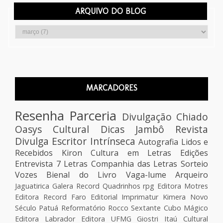
ARQUIVO DO BLOG
MARCADORES
Resenha
Parceria
Divulgação
Chiado
Oasys Cultural
Dicas
Jambô
Revista
Divulga Escritor
Intrínseca
Autografia
Lidos e
Recebidos
Kiron
Cultura em Letras Edições
Entrevista
7 Letras
Companhia das Letras
Sorteio
Vozes
Bienal do Livro
Vaga-lume
Arqueiro
Jaguatirica
Galera Record
Quadrinhos
rpg
Editora Motres
Editora Record
Faro Editorial
Imprimatur
Kimera
Novo
Século
Patuá
Reformatório
Rocco
Sextante
Cubo Mágico
Editora Labrador
Editora UFMG
Giostri
Itaú Cultural