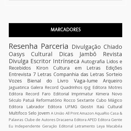
MARCADORES
Resenha
Parceria
Divulgação
Chiado
Oasys Cultural
Dicas
Jambô
Revista
Divulga Escritor
Intrínseca
Autografia
Lidos e
Recebidos
Kiron
Cultura em Letras Edições
Entrevista
7 Letras
Companhia das Letras
Sorteio
Vozes
Bienal do Livro
Vaga-lume
Arqueiro
Jaguatirica
Galera Record
Quadrinhos
rpg
Editora Motres
Editora Record
Faro Editorial
Imprimatur
Kimera
Novo
Século
Patuá
Reformatório
Rocco
Sextante
Cubo Mágico
Editora Labrador
Editora UFMG
Giostri
Itaú Cultural
Multifoco
Selo Jovem
A União
All Print
Amazon
AquaRio
Casa &
Palavras
Clube de Autores
Dracaena
Editora APED
Editora Gente
Eu Independente
Geração Editorial
Letramento
Leya
Macabéa