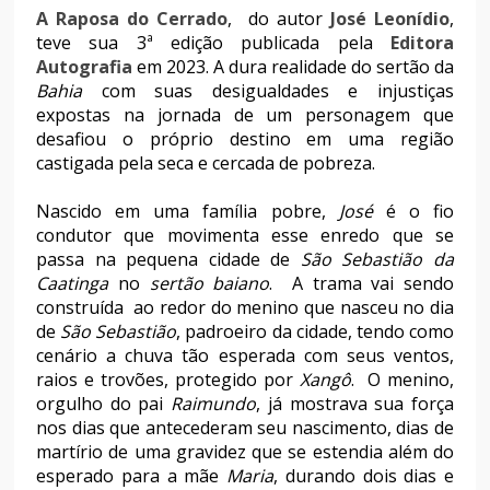
A Raposa do Cerrado
, do autor
José Leonídio
,
teve sua 3ª edição publicada pela
Editora
Autografia
em 2023. A dura realidade do sertão da
Bahia
com suas desigualdades e injustiças
expostas na jornada de um personagem que
desafiou o próprio destino em uma região
castigada pela seca e cercada de pobreza.
Nascido em uma família pobre,
José
é o fio
condutor que movimenta esse enredo que se
passa na pequena cidade de
São Sebastião da
Caatinga
no
sertão baiano
. A trama vai sendo
construída ao redor do menino que nasceu no dia
de
São Sebastião
, padroeiro da cidade, tendo como
cenário a chuva tão esperada com seus ventos,
raios e trovões, protegido por
Xangô
. O menino,
orgulho do pai
Raimundo
, já mostrava sua força
nos dias que antecederam seu nascimento, dias de
martírio de uma gravidez que se estendia além do
esperado para a mãe
Maria
, durando dois dias e