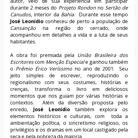
autor, veio de sua experiência em participar
durante 2 meses do
Projeto Rondon
no
Sertão de
Canudos
, interior da
Bahia
. Durante esse tempo
José Leonídio
conheceu de perto a população de
Cansanção
na região do cerrado, onde
acompanhou em detalhes a vida e a luta de seus
habitantes.
A obra foi premiada pela
União Brasileira dos
Escritores
com
Menção Especial
e ganhou também
o
Prêmio Érico Veríssimo
no ano de 2001. Seu
jeito simples de escrever, reproduzindo o
regionalismo com seus costumes, histórias e
crenças, transforma o livro em deliciosos
momentos que nos guiam por várias histórias e
contextos. Além da diversão proposta pelo
enredo,
José Leonídio
também explora os
elementos históricos e culturais, com toda a
ambientação política, o sincretismo religioso, os
privilégios e os dramas em um local castigado pela
seca e pela pobreza da maioria.