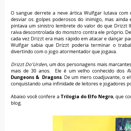
O sangue derrete a neve ártica Wulfgar lutava com
desviar os golpes poderosos do inimigo, mas ainda e
pintava um sinistro lembrete do valor do que Drizzt 
raiva descontrolada do monstro contra ele próprio. D
cada vez Drizzt era mais rápido em atacar e dançar pa
Wulfgar sabia que Drizzt poderia terminar o trab
divertindo com o jogo atormentador que jogava.
Drizzt Do'Urden
, um dos personagens mais marcantes d
mais de 30 anos. Ele é um velho conhecido dos
R
Dungeons & Dragons
. De um mero coadjuvante, o el
conquistando uma infinidade de leitores e jogadores 
Abaixo você confere a
Trilogia do Elfo Negro
, que c
blog.