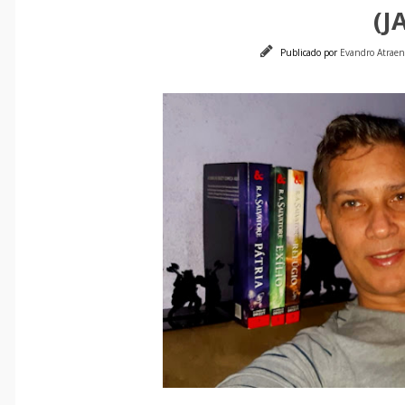
(J
Publicado por
Evandro Atrae