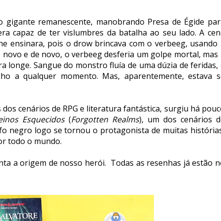
 o gigante remanescente, manobrando Presa de Égide par
ra capaz de ter vislumbres da batalha ao seu lado. A cen
lhe ensinara, pois o drow brincava com o verbeeg, usando 
e novo e de novo, o verbeeg desferia um golpe mortal, mas 
ra longe. Sangue do monstro fluía de uma dúzia de feridas,
alho a qualquer momento. Mas, aparentemente, estava s
os cenários de RPG e literatura fantástica, surgiu há pou
einos Esquecidos
(
Forgotten Realms
), um dos cenários d
fo negro logo se tornou o protagonista de muitas história
por todo o mundo.
onta a origem de nosso herói. Todas as resenhas já estão n