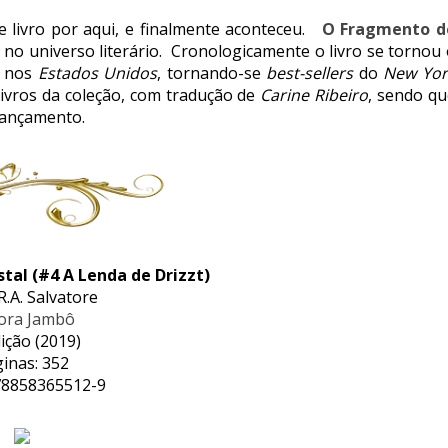
 livro por aqui, e finalmente aconteceu.
O Fragmento d
n
no universo literário. Cronologicamente o livro se tornou
s nos
Estados Unidos
, tornando-se
best-sellers
do
New Yor
 livros da coleção, com tradução de
Carine Ribeiro
, sendo qu
lançamento.
tal (#4 A Lenda de Drizzt)
R.A. Salvatore
tora Jambô
dição (2019)
inas: 352
78858365512-9