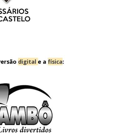
versão
digital
e a
física
: