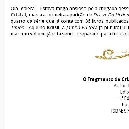
Olá, galera! Estava mega ansioso pela chegada desse
Cristal
, marca a primeira aparição de
Drizzt Do'Urde
quarto da série que já conta com 36 livros publicado
Times
. Aqui no
Brasil
, a
Jambô Editora
já publicou 6
mais um volume já está sendo preparado para futuro 
O Fragmento de Cris
Autor: 
Edi
1ª E
Pág
ISBN: 9