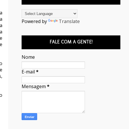
a
a
Powered by
Translate
a
a
 e
FALE COM A GENTE!
e
Nome
co
e
E-mail
*
s,
Mensagem
*
o