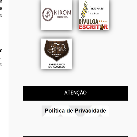
s
a
e
m
.
e
ATENÇÃO