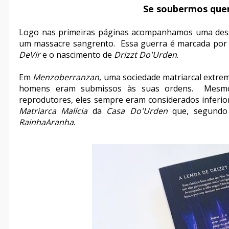
Se soubermos quem
Logo nas primeiras páginas acompanhamos uma dess
um massacre sangrento. Essa guerra é marcada por 
DeVir
e o nascimento de
Drizzt Do'Urden
.
Em
Menzoberranzan
, uma sociedade matriarcal extre
homens eram submissos às suas ordens. Mesmo 
reprodutores, eles sempre eram considerados infer
Matriarca Malícia
da
Casa Do'Urden
que, segundo
RainhaAranha
.