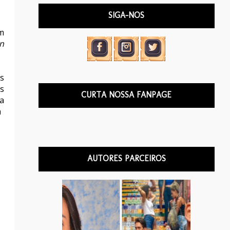
SIGA-NOS
m
n
s
s
CURTA NOSSA FANPAGE
da
a
AUTORES PARCEIROS