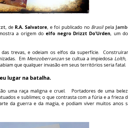
zzt
, de
R.A. Salvatore
, e foi publicado no
Brasil
pela
Jamb
mostra a origem do
elfo negro
Drizzt Do'Urden
, um do
 das trevas, e odeiam os elfos da superfície. Construíra
anizadas. Em
Menzoberranzan
se cultua a impiedosa
Lolth
,
abiam que qualquer invasão em seus territórios seria fatal.
u lugar na batalha.
ão uma raça maligna e cruel. Portadores de uma belez
tuados e sublimes; o que contrasta com a fúria e a frieza 
rte da guerra e da magia, e podiam viver muitos anos s