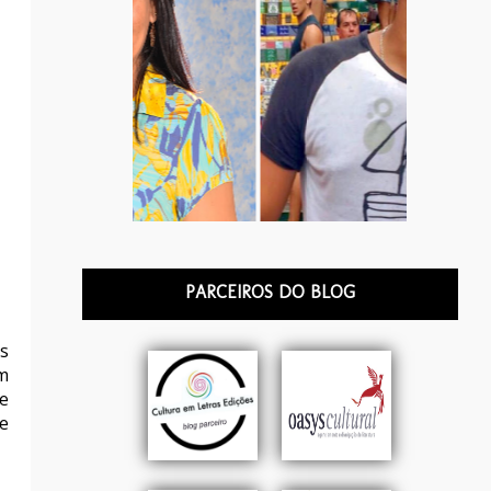
PARCEIROS DO BLOG
is
um
le
e