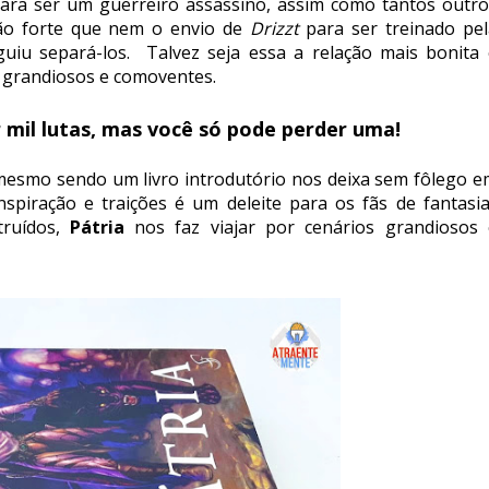
ara ser um guerreiro assassino, assim como tantos outro
tão forte que nem o envio de
Drizzt
para ser treinado pel
uiu separá-los. Talvez seja essa a relação mais bonita 
s grandiosos e comoventes.
mil lutas, mas você só pode perder uma!
 mesmo sendo um livro introdutório nos deixa sem fôlego e
piração e traições é um deleite para os fãs de fantasia
truídos,
Pátria
nos faz viajar por cenários grandiosos 