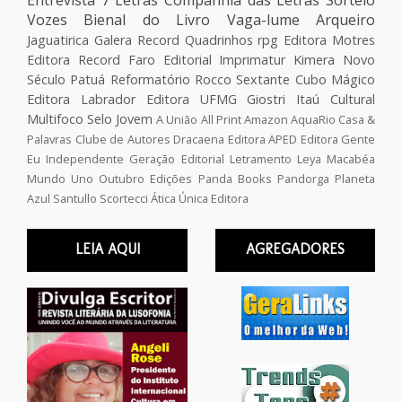
Vozes
Bienal do Livro
Vaga-lume
Arqueiro
Jaguatirica
Galera Record
Quadrinhos
rpg
Editora Motres
Editora Record
Faro Editorial
Imprimatur
Kimera
Novo
Século
Patuá
Reformatório
Rocco
Sextante
Cubo Mágico
Editora Labrador
Editora UFMG
Giostri
Itaú Cultural
Multifoco
Selo Jovem
A União
All Print
Amazon
AquaRio
Casa &
Palavras
Clube de Autores
Dracaena
Editora APED
Editora Gente
Eu Independente
Geração Editorial
Letramento
Leya
Macabéa
Mundo Uno
Outubro Edições
Panda Books
Pandorga
Planeta
Azul
Santullo
Scortecci
Ática
Única Editora
LEIA AQUI
AGREGADORES