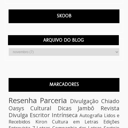
SKOOB
ARQUIVO DO BLOG
MARCADORES
Resenha
Parceria
Divulgação
Chiado
Oasys Cultural
Dicas
Jambô
Revista
Divulga Escritor
Intrínseca
Autografia
Lidos e
Recebidos
Kiron
Cultura em Letras Edições
Entrevista
7 Letras
Companhia das Letras
Sorteio