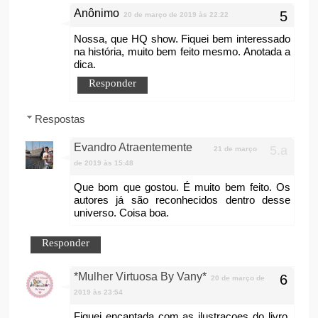
Anônimo
20 de março de 2019 às 22:22
Nossa, que HQ show. Fiquei bem interessado
na história, muito bem feito mesmo. Anotada a
dica.
Responder
Respostas
Evandro Atraentemente
21 de março
de 2019 às 15:48
Que bom que gostou. É muito bem feito. Os
autores já são reconhecidos dentro desse
universo. Coisa boa.
Responder
*Mulher Virtuosa By Vany*
20 de março de
2019 às 23:54
Fiquei encantada com as ilustracoes do livro,