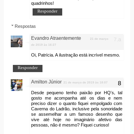
quadrinhos!
Responder
Respostas
Evandro Atraentemente
21 de março
de 2019 às 16:27
Oi, Patrícia. A ilustração está incrível mesmo.
Responder
Amilton Júnior
21 de março de 2019 às 18:07
Desde pequeno tenho paixão por HQ's, tal
gosto me acompanha até os dias e nem
preciso dizer o quanto fiquei empolgado com
Caverna do Ladrão, inclusive pela sonoridade
se assemelhar a um famoso desenho que
vive até hoje no imaginário afetivo das
pessoas, não é mesmo? Fiquei curioso!