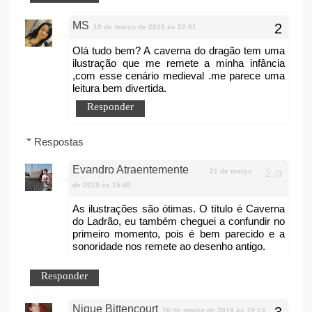
MS
19 de março de 2019 às 22:01
Olá tudo bem? A caverna do dragão tem uma
ilustração que me remete a minha infância
,com esse cenário medieval .me parece uma
leitura bem divertida.
Responder
Respostas
Evandro Atraentemente
21 de março
de 2019 às 15:46
As ilustrações são ótimas. O título é Caverna
do Ladrão, eu também cheguei a confundir no
primeiro momento, pois é bem parecido e a
sonoridade nos remete ao desenho antigo.
Responder
Nique Bittencourt
20 de março de 2019 às 19:23