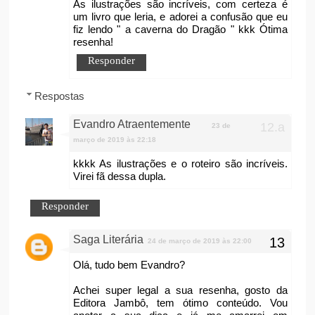
As ilustrações são incríveis, com certeza é
um livro que leria, e adorei a confusão que eu
fiz lendo " a caverna do Dragão " kkk Ótima
resenha!
Responder
Respostas
Evandro Atraentemente
23 de
março de 2019 às 22:18
kkkk As ilustrações e o roteiro são incríveis.
Virei fã dessa dupla.
Responder
Saga Literária
24 de março de 2019 às 22:00
Olá, tudo bem Evandro?
Achei super legal a sua resenha, gosto da
Editora Jambô, tem ótimo conteúdo. Vou