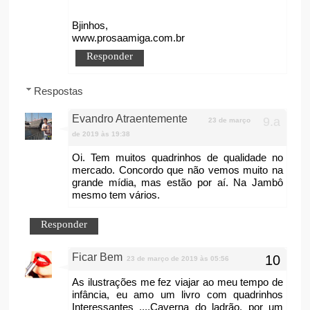
Bjinhos,
www.prosaamiga.com.br
Responder
Respostas
Evandro Atraentemente
23 de março
de 2019 às 19:38
Oi. Tem muitos quadrinhos de qualidade no
mercado. Concordo que não vemos muito na
grande mídia, mas estão por aí. Na Jambô
mesmo tem vários.
Responder
Ficar Bem
23 de março de 2019 às 05:56
As ilustrações me fez viajar ao meu tempo de
infância, eu amo um livro com quadrinhos
Interessantes ....Caverna do ladrão, por um