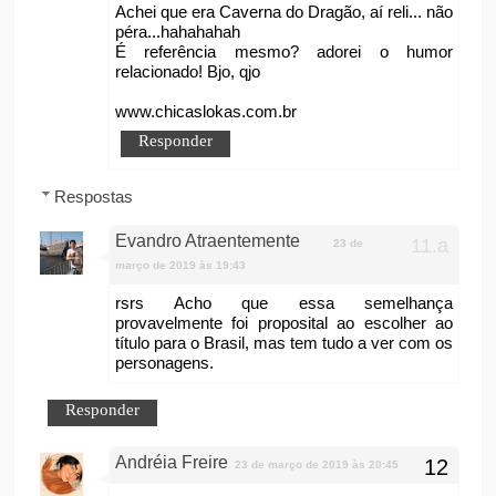
Achei que era Caverna do Dragão, aí reli... não
péra...hahahahah
É referência mesmo? adorei o humor
relacionado! Bjo, qjo
www.chicaslokas.com.br
Responder
Respostas
Evandro Atraentemente
23 de
março de 2019 às 19:43
rsrs Acho que essa semelhança
provavelmente foi proposital ao escolher ao
título para o Brasil, mas tem tudo a ver com os
personagens.
Responder
Andréia Freire
23 de março de 2019 às 20:45