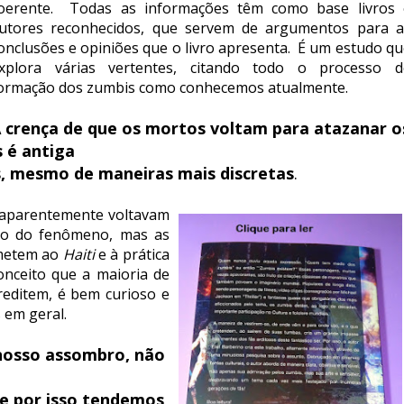
oerente. Todas as informações têm como base livros 
utores reconhecidos, que servem de argumentos para a
onclusões e opiniões que o livro apresenta. É um estudo q
xplora várias vertentes, citando todo o processo d
ormação dos zumbis como conhecemos atualmente.
 crença de que os mortos voltam para atazanar o
s é antiga
s, mesmo de maneiras mais discretas
.
e aparentemente voltavam
ção do fenômeno, mas as
emetem ao
Haiti
e à prática
onceito que a maioria de
reditem, é bem curioso e
 em geral.
nosso assombro, não
e por isso tendemos