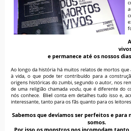
c
a
c
e
f
A
vivo
e permanece até os nossos dia
Ao longo da história há muitos relatos de mortos qu
à vida, o que pode ter contribuído para a constru
origens históricas do zumbi, segundo o autor, nos r
de uma religião chamada
vodu
, que é diferente do c
nós conhece.
Eliel
conta em detalhes tudo isso e, ac
interessante, tanto para os fãs quanto para os leitores
Sabemos que devíamos ser perfeitos e para 
somos.
Por isso os monstros nos incomodam tanto 