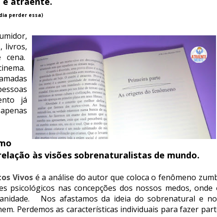
 é atraente.
dia perder essa)
umidor,
 livros,
e cena.
cinema.
hamadas
pessoas
nto já
o apenas
smo
elação às visões sobrenaturalistas de mundo.
tos Vivos
é a análise do autor que coloca o fenômeno zumb
res psicológicos nas concepções dos nossos medos, onde 
manidade. Nos afastamos da ideia do sobrenatural e no
. Perdemos as características individuais para fazer part