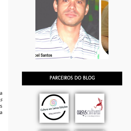
PARCEIROS DO BLOG
ta
s
s
a