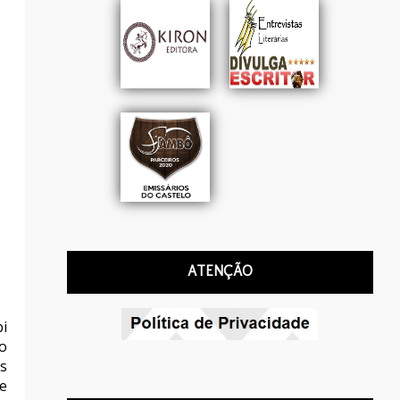
ATENÇÃO
i
o
s
e