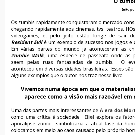
O zumbi
(não po
Os zumbis rapidamente conquistaram o mercado cons
chegando rapidamente aos cinemas, tvs, teatros, HQs,
videogames; e, pelo jeito estão longe de sair d
Resident Evil
é um exemplo de sucesso nos jogos e 
Em várias partes do mundo já aconteceram as c
Zombie Walk
, uma espécie de passeata onde as 
saem pelas ruas fantasiadas de zumbis. O eve
aconteceu em diversas cidades brasileiras. Esses sã
alguns exemplos que o autor nos traz nesse livro.
Vivemos numa época em que o materiali
aparece como a visão mais razoável em r
Uma das partes mais interessantes de
A era dos Mor
como uma crítica à sociedade.
Eliel
explora os fato
apocalipse zumbi simbolizaria a atual fase da hu
colocamos em meio ao caos causado pelo próprio homem