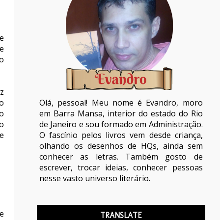
e
e
o
z
Olá, pessoal! Meu nome é Evandro, moro
o
em Barra Mansa, interior do estado do Rio
o
de Janeiro e sou formado em Administração.
o
O fascínio pelos livros vem desde criança,
e
olhando os desenhos de HQs, ainda sem
conhecer as letras. Também gosto de
escrever, trocar ideias, conhecer pessoas
nesse vasto universo literário.
e
TRANSLATE