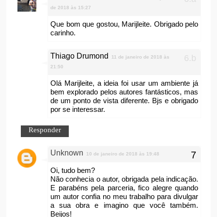
de 2018 às 15:27
Que bom que gostou, Marijleite. Obrigado pelo
carinho.
Thiago Drumond
11 de janeiro de 2018 às
21:50
Olá Marijleite, a ideia foi usar um ambiente já
bem explorado pelos autores fantásticos, mas
de um ponto de vista diferente. Bjs e obrigado
por se interessar.
Responder
Unknown
10 de janeiro de 2018 às 19:48
Oi, tudo bem?
Não conhecia o autor, obrigada pela indicação.
E parabéns pela parceria, fico alegre quando
um autor confia no meu trabalho para divulgar
a sua obra e imagino que você também.
Beijos!