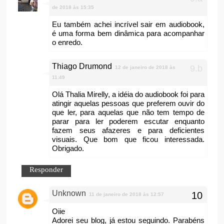
de 2018 às 15:35
Eu também achei incrível sair em audiobook,
é uma forma bem dinâmica para acompanhar
o enredo.
Thiago Drumond
12 de janeiro de 2018 às
11:49
Olá Thalia Mirelly, a idéia do audiobook foi para
atingir aquelas pessoas que preferem ouvir do
que ler, para aquelas que não tem tempo de
parar para ler poderem escutar enquanto
fazem seus afazeres e para deficientes
visuais. Que bom que ficou interessada.
Obrigado.
Responder
Unknown
11 de janeiro de 2018 às 12:57
Oiie
Adorei seu blog, já estou seguindo. Parabéns