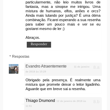
particularmente, não leio muitos livros de
fantasia, mas a sinopse me intrigou. Uma
mistura de humanos, elfos, anões e orcs?
Ainda mais lutando por justiça? É uma ótima
combinação. Ficarei esperando a sua resenha
para saber um pouco mais e ver se eu
gostarei mesmo de ler ;)
Abraços.
Responder
Respostas
Evandro Atraentemente
11 de janeiro
de 2018 às 15:29
Obrigado pela presença. É realmente uma
mistura que promete deixar o leitor ligadinho.
Aguarde que em breve sai a resenha.
Thiago Drumond
12 de janeiro de 2018 às
11:51