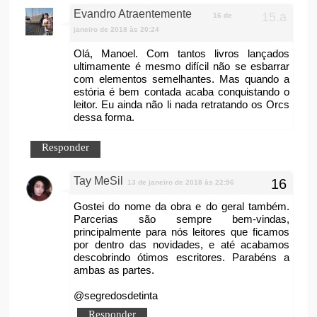
Evandro Atraentemente
16 de
janeiro de 2018 às 20:24
Olá, Manoel. Com tantos livros lançados
ultimamente é mesmo difícil não se esbarrar
com elementos semelhantes. Mas quando a
estória é bem contada acaba conquistando o
leitor. Eu ainda não li nada retratando os Orcs
dessa forma.
Responder
Tay MeSil
13 de janeiro de 2018 às 22:56
Gostei do nome da obra e do geral também.
Parcerias são sempre bem-vindas,
principalmente para nós leitores que ficamos
por dentro das novidades, e até acabamos
descobrindo ótimos escritores. Parabéns a
ambas as partes.
@segredosdetinta
Responder