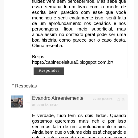
fluidez vem sem percebermos. Mas sabe que
essa semana li um livro com o modo de
escrita bem parecido com esse que você
mencinou e senti exatamente isso, senti falta
de um aprofundamento nos cenários e nos
personagens, ficou meio superficial, mas
ainda assim no contexto geral pode ser uma
boa história, como parece ser o caso desta.
Ótima resenha.
Beijos.
https://cabinedeleitura0.blogspot.com.br/
Responder
Respostas
Evandro Atraentemente
20 de janeiro
de 2018 às 15:37
É verdade, tudo tem os dois lados. Quando
gostamos queremos mais neh e por isso
sentimos falta de um aprofundamento maior.
Ainda bem que o volume dois está chegando e
nele o autor promete nos mostrar um pouco