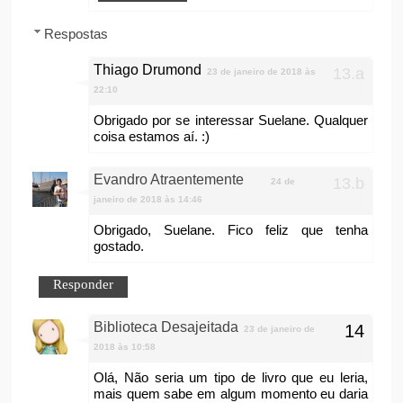
Respostas
Thiago Drumond
23 de janeiro de 2018 às
22:10
Obrigado por se interessar Suelane. Qualquer
coisa estamos aí. :)
Evandro Atraentemente
24 de
janeiro de 2018 às 14:46
Obrigado, Suelane. Fico feliz que tenha
gostado.
Responder
Biblioteca Desajeitada
23 de janeiro de
2018 às 10:58
Olá, Não seria um tipo de livro que eu leria,
mais quem sabe em algum momento eu daria