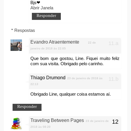
Bjs❤
Abrir Janela
Responder
Respostas
Evandro Atraentemente
22 de
janeiro de 2018 às 22:05
Que bom que gostou, Line. Fiquei muito feliz
com sua visita. Obrigado pelo carinho.
Thiago Drumond
23 de janeiro de 2018 às
22:13
Obrigado Line, qualquer coisa estamos aí.
Responder
Traveling Between Pages
23 de janeiro de
2018 às 08:20