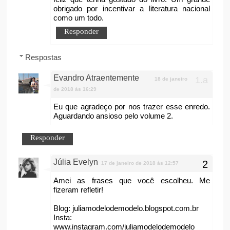
obrigado por incentivar a literatura nacional
como um todo.
Responder
Respostas
Evandro Atraentemente
18 de janeiro
de 2018 às 16:29
Eu que agradeço por nos trazer esse enredo.
Aguardando ansioso pelo volume 2.
Responder
Júlia Evelyn
17 de janeiro de 2018 às 12:57
Amei as frases que você escolheu. Me
fizeram refletir!
Blog: juliamodelodemodelo.blogspot.com.br
Insta:
www.instagram.com/juliamodelodemodelo