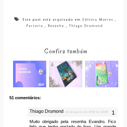
Este post está arquivado em
Editora Motres
,
Parceria
,
Resenha
,
Thiago Drumond
Confira também
51 comentários:
Thiago Drumond
16 de janeiro de 2018 às 19:08
Muito obrigado pela resenha Evandro. Fico
feliz que tenha gostado do livro. Um grande