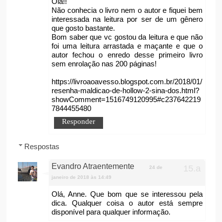
Olá!!
Não conhecia o livro nem o autor e fiquei bem
interessada na leitura por ser de um gênero
que gosto bastante.
Bom saber que vc gostou da leitura e que não
foi uma leitura arrastada e maçante e que o
autor fechou o enredo desse primeiro livro
sem enrolação nas 200 páginas!
https://livroaoavesso.blogspot.com.br/2018/01/
resenha-maldicao-de-hollow-2-sina-dos.html?
showComment=1516749120995#c237642219
7844455480
Responder
Respostas
Evandro Atraentemente
24 de
janeiro de 2018 às 14:49
Olá, Anne. Que bom que se interessou pela
dica. Qualquer coisa o autor está sempre
disponível para qualquer informação.