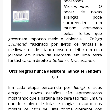
poderosos
Necromantes
. O
poder de novas
alianças pode
surpreender um
mundo dominado
pelos fortes que
governam impondo medo e violência.
Thiago
Drumond,
fascinado por livros de fantasia e
medievais desde criança, insere o leitor em uma
jornada em busca da liberdade em uma terra
fantástica com direito a
Goblins
e
Draconianos
.
Orcs Negros nunca desistem, nunca se rendem
(...)
Em cada etapa percorrida por
Blorgk
e seus
amigos, novos desafios são apresentados
mostrando que a batalha não será tão fácil. Em um
enredo repleto de lutas e magias o autor nos
mostra os
Orcs
de uma forma diferente dos