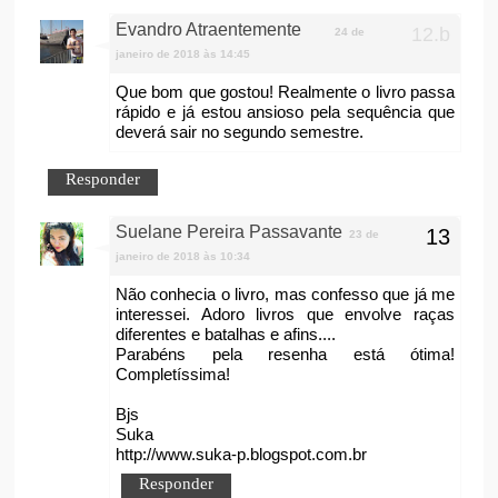
Evandro Atraentemente
24 de
janeiro de 2018 às 14:45
Que bom que gostou! Realmente o livro passa
rápido e já estou ansioso pela sequência que
deverá sair no segundo semestre.
Responder
Suelane Pereira Passavante
23 de
janeiro de 2018 às 10:34
Não conhecia o livro, mas confesso que já me
interessei. Adoro livros que envolve raças
diferentes e batalhas e afins....
Parabéns pela resenha está ótima!
Completíssima!
Bjs
Suka
http://www.suka-p.blogspot.com.br
Responder