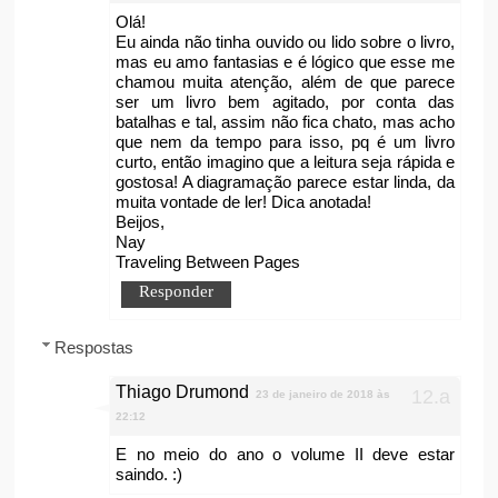
Olá!
Eu ainda não tinha ouvido ou lido sobre o livro,
mas eu amo fantasias e é lógico que esse me
chamou muita atenção, além de que parece
ser um livro bem agitado, por conta das
batalhas e tal, assim não fica chato, mas acho
que nem da tempo para isso, pq é um livro
curto, então imagino que a leitura seja rápida e
gostosa! A diagramação parece estar linda, da
muita vontade de ler! Dica anotada!
Beijos,
Nay
Traveling Between Pages
Responder
Respostas
Thiago Drumond
23 de janeiro de 2018 às
22:12
E no meio do ano o volume II deve estar
saindo. :)