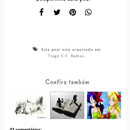
Este post está arquivado em
Tiago C.F. Ramos
Confira também
42 comentários: