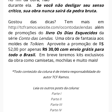
durante ela.
Se você não desligar seu senso
crítico, sua obra nunca sairá da pedra bruta.
Gostou das dicas? Tem mais em
http://tcframos.wixsite.com/ocontodaslendas
além
de promoções do
livro Os Dias Esquecidos
da
série
Conto das Lendas
.
Uma obra de fantasia aos
moldes de
Tolkien
.
Aproveite a promoção: de R$
52,00 por apenas
R$ 30,00
com envio grátis para
todo o Brasil.
Em breve teremos kits exclusivos
da obra como camisetas, mochilas e muito mais!
*Todo conteúdo da coluna é de inteira responsabilidade do
autor TCF Ramos.
Leia os outros posts da coluna:
Parte I
Parte II
Parte III
Parte IV