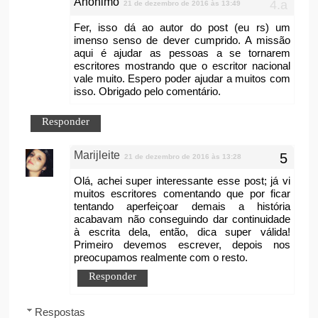
Anônimo
21 de dezembro de 2016 às 13:49
Fer, isso dá ao autor do post (eu rs) um
imenso senso de dever cumprido. A missão
aqui é ajudar as pessoas a se tornarem
escritores mostrando que o escritor nacional
vale muito. Espero poder ajudar a muitos com
isso. Obrigado pelo comentário.
Responder
Marijleite
21 de dezembro de 2016 às 13:28
Olá, achei super interessante esse post; já vi
muitos escritores comentando que por ficar
tentando aperfeiçoar demais a história
acabavam não conseguindo dar continuidade
à escrita dela, então, dica super válida!
Primeiro devemos escrever, depois nos
preocupamos realmente com o resto.
Responder
Respostas