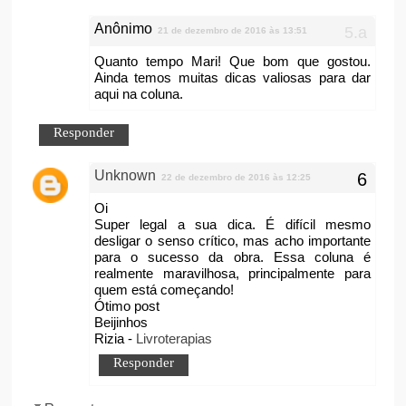
Anônimo
21 de dezembro de 2016 às 13:51
Quanto tempo Mari! Que bom que gostou.
Ainda temos muitas dicas valiosas para dar
aqui na coluna.
Responder
Unknown
22 de dezembro de 2016 às 12:25
Oi
Super legal a sua dica. É difícil mesmo
desligar o senso crítico, mas acho importante
para o sucesso da obra. Essa coluna é
realmente maravilhosa, principalmente para
quem está começando!
Ótimo post
Beijinhos
Rizia -
Livroterapias
Responder