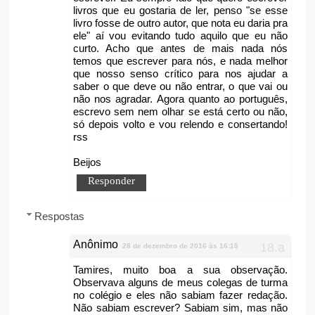
livros que eu gostaria de ler, penso "se esse
livro fosse de outro autor, que nota eu daria pra
ele" aí vou evitando tudo aquilo que eu não
curto. Acho que antes de mais nada nós
temos que escrever para nós, e nada melhor
que nosso senso crítico para nos ajudar a
saber o que deve ou não entrar, o que vai ou
não nos agradar. Agora quanto ao português,
escrevo sem nem olhar se está certo ou não,
só depois volto e vou relendo e consertando!
rss
Beijos
Responder
Respostas
Anônimo
28 de dezembro de 2016 às 16:15
Tamires, muito boa a sua observação.
Observava alguns de meus colegas de turma
no colégio e eles não sabiam fazer redação.
Não sabiam escrever? Sabiam sim, mas não