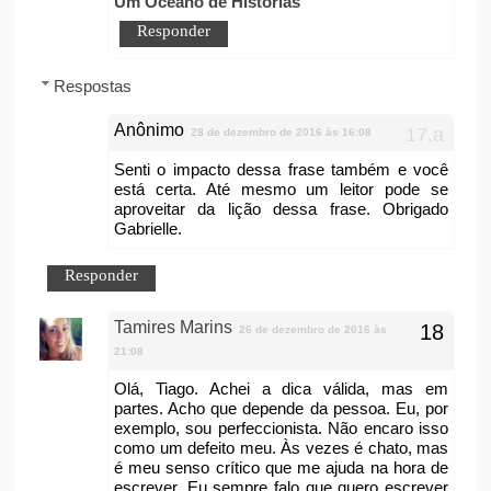
Um Oceano de Histórias
Responder
Respostas
Anônimo
28 de dezembro de 2016 às 16:08
Senti o impacto dessa frase também e você
está certa. Até mesmo um leitor pode se
aproveitar da lição dessa frase. Obrigado
Gabrielle.
Responder
Tamires Marins
26 de dezembro de 2016 às
21:08
Olá, Tiago. Achei a dica válida, mas em
partes. Acho que depende da pessoa. Eu, por
exemplo, sou perfeccionista. Não encaro isso
como um defeito meu. Às vezes é chato, mas
é meu senso crítico que me ajuda na hora de
escrever. Eu sempre falo que quero escrever