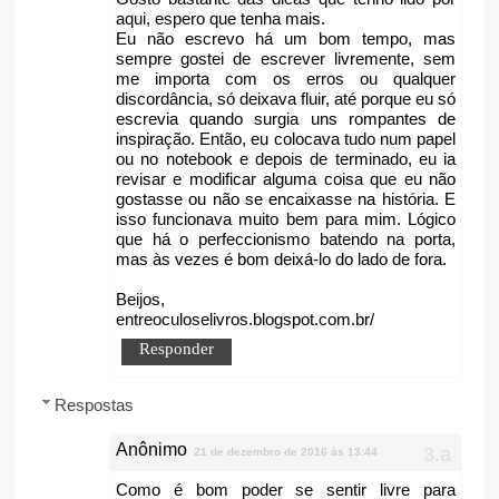
aqui, espero que tenha mais.
Eu não escrevo há um bom tempo, mas
sempre gostei de escrever livremente, sem
me importa com os erros ou qualquer
discordância, só deixava fluir, até porque eu só
escrevia quando surgia uns rompantes de
inspiração. Então, eu colocava tudo num papel
ou no notebook e depois de terminado, eu ia
revisar e modificar alguma coisa que eu não
gostasse ou não se encaixasse na história. E
isso funcionava muito bem para mim. Lógico
que há o perfeccionismo batendo na porta,
mas às vezes é bom deixá-lo do lado de fora.
Beijos,
entreoculoselivros.blogspot.com.br/
Responder
Respostas
Anônimo
21 de dezembro de 2016 às 13:44
Como é bom poder se sentir livre para