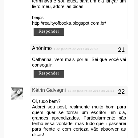
terminava e sou louca para um dia lançar um
livro meu, adorei as dicas
beijos
http://realityofbooks.blogspot.com.br/
Responder
Anônimo
1 de janeiro de 2017 às 20:02
Catharina, vem mais por aí. Sei que você vai
conseguir.
Responder
Kétrin Galvagni
12 de janeiro de 2017 às 21:21
Oi, tudo bem?
Adorei seu post, realmente muito bom para
quem quer se tornar um escritor um dia,
grandes aprendizados. Particularmente não
tenho essa vontade, mas tudo que li passarei
para frente e com certeza vão absorver as
dicas!