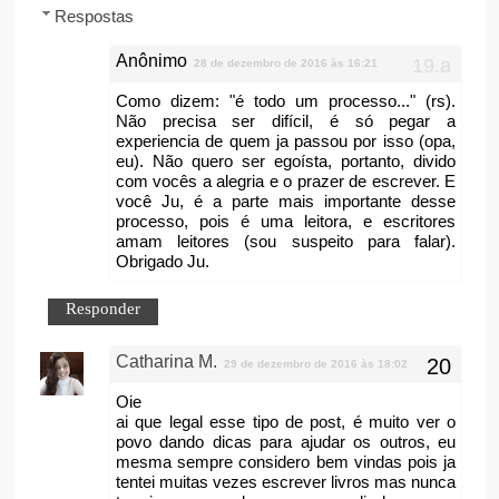
Respostas
Anônimo
28 de dezembro de 2016 às 16:21
Como dizem: "é todo um processo..." (rs).
Não precisa ser difícil, é só pegar a
experiencia de quem ja passou por isso (opa,
eu). Não quero ser egoísta, portanto, divido
com vocês a alegria e o prazer de escrever. E
você Ju, é a parte mais importante desse
processo, pois é uma leitora, e escritores
amam leitores (sou suspeito para falar).
Obrigado Ju.
Responder
Catharina M.
29 de dezembro de 2016 às 18:02
Oie
ai que legal esse tipo de post, é muito ver o
povo dando dicas para ajudar os outros, eu
mesma sempre considero bem vindas pois ja
tentei muitas vezes escrever livros mas nunca