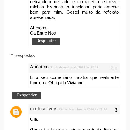
deixando-o de lado e comecei a escrever
minhas histórias, o funcionou perfeitamente
bem para mim. Gostei muito da reflexão
apresentada.
Abraços,
Cá Entre Nós
Responder
Respostas
Anônimo
21 de dezembro de 2016 às 13:42
E o seu comentário mostra que realmente
funciona. Obrigado Vivianne.
Responder
oculoselivros
20 de dezembro de 2016 às 22:44
Olá,
Gosto bastante das dicas que tenho lido por