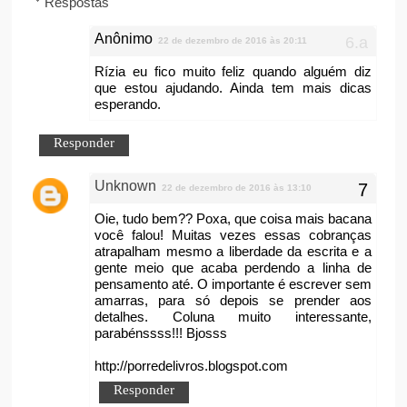
Respostas
Anônimo
22 de dezembro de 2016 às 20:11
Rízia eu fico muito feliz quando alguém diz
que estou ajudando. Ainda tem mais dicas
esperando.
Responder
Unknown
22 de dezembro de 2016 às 13:10
Oie, tudo bem?? Poxa, que coisa mais bacana
você falou! Muitas vezes essas cobranças
atrapalham mesmo a liberdade da escrita e a
gente meio que acaba perdendo a linha de
pensamento até. O importante é escrever sem
amarras, para só depois se prender aos
detalhes. Coluna muito interessante,
parabénssss!!! Bjosss
http://porredelivros.blogspot.com
Responder