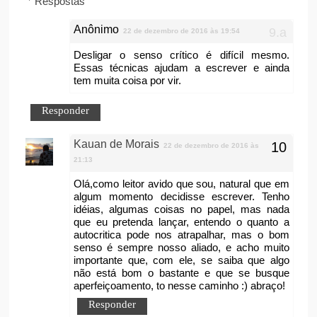
Respostas
Anônimo
22 de dezembro de 2016 às 19:54
Desligar o senso crítico é difícil mesmo.
Essas técnicas ajudam a escrever e ainda
tem muita coisa por vir.
Responder
Kauan de Morais
22 de dezembro de 2016 às
21:13
Olá,como leitor avido que sou, natural que em
algum momento decidisse escrever. Tenho
idéias, algumas coisas no papel, mas nada
que eu pretenda lançar, entendo o quanto a
autocritica pode nos atrapalhar, mas o bom
senso é sempre nosso aliado, e acho muito
importante que, com ele, se saiba que algo
não está bom o bastante e que se busque
aperfeiçoamento, to nesse caminho :) abraço!
Responder