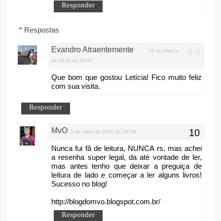
Responder
Respostas
Evandro Atraentemente
31 de março
de 2016 às 16:01
Que bom que gostou Letícia! Fico muito feliz
com sua visita.
Responder
MvO
1 de abril de 2016 às 15:59
Nunca fui fã de leitura, NUNCA rs, mas achei
a resenha super legal, da até vontade de ler,
mas antes tenho que deixar a preguiça de
leitura de lado e começar a ler alguns livros!
Sucesso no blog!
http://blogdomvo.blogspot.com.br/
Responder