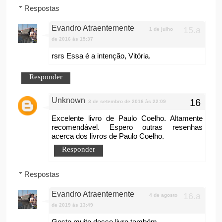
Respostas
Evandro Atraentemente
1 de julho
de 2016 às 15:37
rsrs Essa é a intenção, Vitória.
Responder
Unknown
3 de setembro de 2016 às 22:09
Excelente livro de Paulo Coelho. Altamente
recomendável. Espero outras resenhas
acerca dos livros de Paulo Coelho.
Responder
Respostas
Evandro Atraentemente
4 de agosto
de 2019 às 13:49
Gosto muito desse livro também.