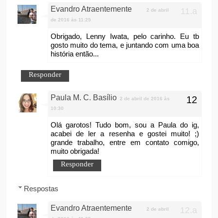
Evandro Atraentemente
2 de abril
de 2016 às 11:25
Obrigado, Lenny Iwata, pelo carinho. Eu tb
gosto muito do tema, e juntando com uma boa
história então...
Responder
Paula M. C. Basílio
2 de abril de 2016 às
10:30
Olá garotos! Tudo bom, sou a Paula do ig,
acabei de ler a resenha e gostei muito! ;)
grande trabalho, entre em contato comigo,
muito obrigada!
Responder
Respostas
Evandro Atraentemente
2 de abril