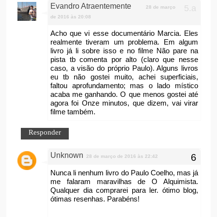
Evandro Atraentemente
28 de março
de 2016 às 20:08
Acho que vi esse documentário Marcia. Eles
realmente tiveram um problema. Em algum
livro já li sobre isso e no filme Não pare na
pista tb comenta por alto (claro que nesse
caso, a visão do próprio Paulo). Alguns livros
eu tb não gostei muito, achei superficiais,
faltou aprofundamento; mas o lado místico
acaba me ganhando. O que menos gostei até
agora foi Onze minutos, que dizem, vai virar
filme também.
Responder
Unknown
28 de março de 2016 às 22:42
Nunca li nenhum livro do Paulo Coelho, mas já
me falaram maravilhas de O Alquimista.
Qualquer dia comprarei para ler. ótimo blog,
ótimas resenhas. Parabéns!