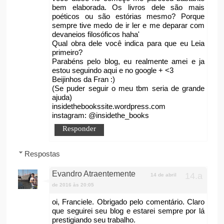
bem elaborada. Os livros dele são mais
poéticos ou são estórias mesmo? Porque
sempre tive medo de ir ler e me deparar com
devaneios filosóficos haha'
Qual obra dele você indica para que eu Leia
primeiro?
Parabéns pelo blog, eu realmente amei e ja
estou seguindo aqui e no google + <3
Beijinhos da Fran :)
(Se puder seguir o meu tbm seria de grande
ajuda)
insidethebookssite.wordpress.com
instagram: @insidethe_books
Responder
Respostas
Evandro Atraentemente
14 de abril
de 2016 às 20:05
oi, Franciele. Obrigado pelo comentário. Claro
que seguirei seu blog e estarei sempre por lá
prestigiando seu trabalho.