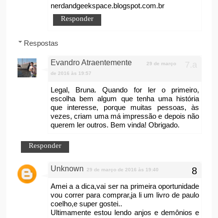
nerdandgeekspace.blogspot.com.br
Responder
Respostas
Evandro Atraentemente
29 de março
de 2016 às 19:57
Legal, Bruna. Quando for ler o primeiro,
escolha bem algum que tenha uma história
que interesse, porque muitas pessoas, às
vezes, criam uma má impressão e depois não
querem ler outros. Bem vinda! Obrigado.
Responder
Unknown
29 de março de 2016 às 19:40
Amei a a dica,vai ser na primeira oportunidade
vou correr para comprar,ja li um livro de paulo
coelho,e super gostei..
Ultimamente estou lendo anjos e demônios e