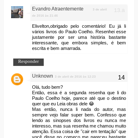
Evandro Atraentemente
3 de abril
de 2016 às 21:46
Elivelton,obrigado pelo comentário! Eu já li
vários livros do Paulo Coelho. Resenhei esse
justamente por ser uma história bastante
interessante, que embora simples, é bem
escrita e bem amarrada.
Responder
Unknown
3 de abril de 2016 às 12:23
Olá, tudo bem?
Então, essa é a segunda resenha que li do
Paulo Coelho hoje, parece até que o destino
quer que eu Leia obras dele 😂
Mas então, nunca li nada do autor, mas
sempre vejo falar super bem. Confesso que
lendo as sinopses dos livros eu nunca me
interesso, mas sua resenha me chamou muito
atenção. Essa coisa de "cair em tentação" que
você disse no começo me pareceu bastante