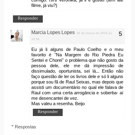
filme, já viu?)
Responder
Marcia Lopes Lopes
28 de março de 2016 às
19:56
Eu já li alguns de Paulo Coelho e o meu
favorito é "Na Margem do Rio Piedra Eu
Sentei e Chorei" o problema que não gosto da
pessoa dele, ele me dá impressão de
dissimulado, oportunista, sei lá... Então não
faço questão de ler os livros dele e só li alguns
porque sou fã de Raul Seixas, mas depois que
assisti um documentário no qual ele falava de
Raul com uma certa arrogância e soberba- aí
me desencantei de vez.
Mas valeu a resenha. Beijo
Responder
Respostas