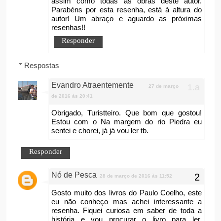
assim como todas as obras deste autor.
Parabéns por esta resenha, está à altura do
autor! Um abraço e aguardo as próximas
resenhas!!
Responder
Respostas
Evandro Atraentemente
27 de março
de 2016 às 20:41
Obrigado, Turistteiro. Que bom que gostou!
Estou com o Na margem do rio Piedra eu
sentei e chorei, já já vou ler tb.
Responder
Nó de Pesca
28 de março de 2016 às 11:52
Gosto muito dos livros do Paulo Coelho, este
eu não conheço mas achei interessante a
resenha. Fiquei curiosa em saber de toda a
história e vou procurar o livro para ler.