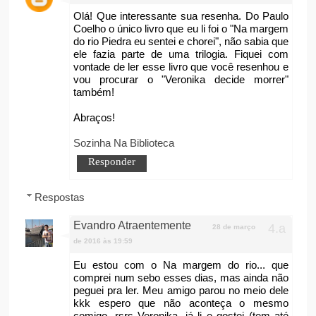
Olá! Que interessante sua resenha. Do Paulo
Coelho o único livro que eu li foi o "Na margem
do rio Piedra eu sentei e chorei", não sabia que
ele fazia parte de uma trilogia. Fiquei com
vontade de ler esse livro que você resenhou e
vou procurar o "Veronika decide morrer"
também!
Abraços!
Sozinha Na Biblioteca
Responder
Respostas
Evandro Atraentemente
28 de março
de 2016 às 19:59
Eu estou com o Na margem do rio... que
comprei num sebo esses dias, mas ainda não
peguei pra ler. Meu amigo parou no meio dele
kkk espero que não aconteça o mesmo
comigo. rsrs Veronika, já li e gostei (tem até