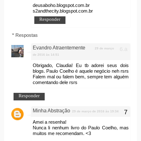
deusaboho.blogspot.com.br
s2andthecity.blogspot.com.br
Responder
Respostas
Evandro Atraentemente
29 de março
de 2016 às 14:51
Obrigado, Claudia! Eu tb adorei seus dois
blogs. Paulo Coelho é aquele negócio neh rsrs
Falem mal ou falem bem, sempre tem alguém
comentando dele rsrs
Responder
Minha Abstração
29 de março de 2016 às 19:34
Amei a resenha!
Nunca li nenhum livro do Paulo Coelho, mas
muitos me recomendam. <3