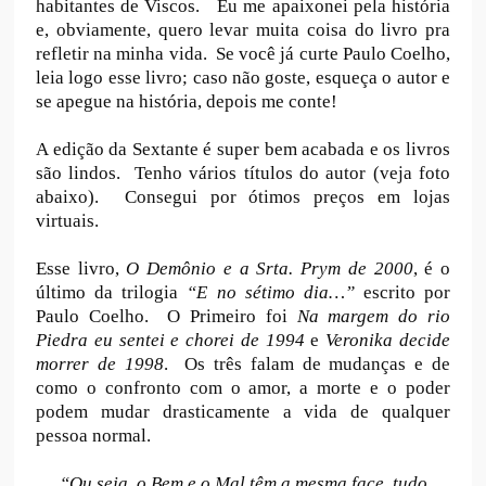
habitantes de Viscos. Eu me apaixonei pela história
e, obviamente, quero levar muita coisa do livro pra
refletir na minha vida. Se você já curte Paulo Coelho,
leia logo esse livro; caso não goste, esqueça o autor e
se apegue na história, depois me conte!
A edição
da Sextante é super bem acabada
e os livros
são lindos
. Tenho vários títulos do autor (veja foto
abaixo). Consegui por ótimos preços em lojas
virtuais.
Esse livro,
O Demônio e a Srta. Prym de 2000
, é o
último da trilogia
“E no sétimo dia…”
escrito por
Paulo Coelho. O Primeiro foi
Na margem do rio
Piedra
eu sentei e chorei de 1994
e
Veronika decide
morrer de 1998
. Os três falam de mudanças e de
como o confronto com o amor, a morte e o poder
podem mudar drasticamente a vida de qualquer
pessoa normal.
“Ou seja, o Bem e o Mal têm a mesma face, tudo