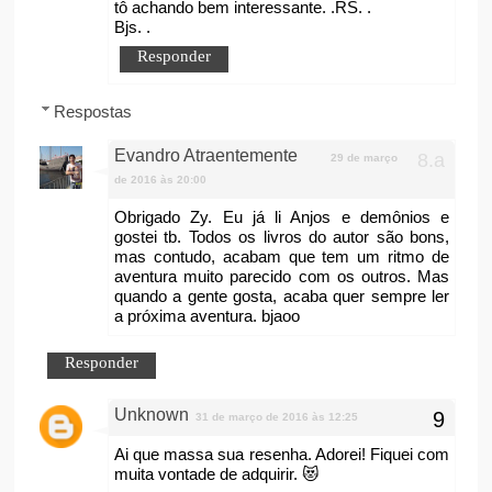
tô achando bem interessante. .RS. .
Bjs. .
Responder
Respostas
Evandro Atraentemente
29 de março
de 2016 às 20:00
Obrigado Zy. Eu já li Anjos e demônios e
gostei tb. Todos os livros do autor são bons,
mas contudo, acabam que tem um ritmo de
aventura muito parecido com os outros. Mas
quando a gente gosta, acaba quer sempre ler
a próxima aventura. bjaoo
Responder
Unknown
31 de março de 2016 às 12:25
Ai que massa sua resenha. Adorei! Fiquei com
muita vontade de adquirir. 😻