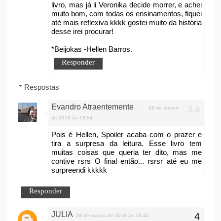
livro, mas já li Veronika decide morrer, e achei
muito bom, com todas os ensinamentos, fiquei
até mais reflexiva kkkk gostei muito da história
desse irei procurar!
*Beijokas -Hellen Barros.
Responder
Respostas
Evandro Atraentemente
28 de março
de 2016 às 19:54
Pois é Hellen, Spoiler acaba com o prazer e
tira a surpresa da leitura. Esse livro tem
muitas coisas que queria ter dito, mas me
contive rsrs O final então... rsrsr até eu me
surpreendi kkkkk
Responder
JULIA
28 de março de 2016 às 19:45