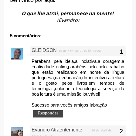
bem vindo por aqui.
O que lhe atrai, permanece na mente!
(Evandro)
5 comentários:
GLEIDSON
10 de abril de 2016 às 20:24
Parabéns pela ideia,a inciativa,a coragem,a
criatividade enfim,parabéns pelo belo trabalho
que estão realizando em nome da língua
portuguesa,da educação,do incentivo a leitura
e o gosto pelos livros,em tempos de
tecnologia ,colocar a tecnologia a serviço da
boa leitura é uma missão louvável!
Sucesso para vocês amigos!!abração
Responder
Evandro Atraentemente
10 de abril de