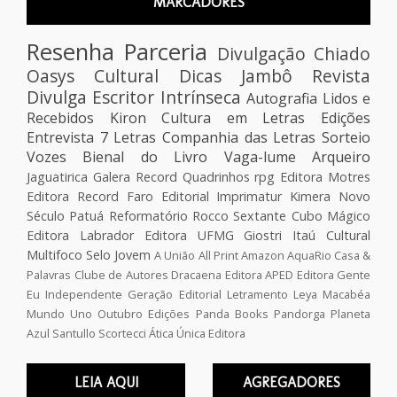
MARCADORES
Resenha
Parceria
Divulgação
Chiado
Oasys Cultural
Dicas
Jambô
Revista
Divulga Escritor
Intrínseca
Autografia
Lidos e
Recebidos
Kiron
Cultura em Letras Edições
Entrevista
7 Letras
Companhia das Letras
Sorteio
Vozes
Bienal do Livro
Vaga-lume
Arqueiro
Jaguatirica
Galera Record
Quadrinhos
rpg
Editora Motres
Editora Record
Faro Editorial
Imprimatur
Kimera
Novo
Século
Patuá
Reformatório
Rocco
Sextante
Cubo Mágico
Editora Labrador
Editora UFMG
Giostri
Itaú Cultural
Multifoco
Selo Jovem
A União
All Print
Amazon
AquaRio
Casa &
Palavras
Clube de Autores
Dracaena
Editora APED
Editora Gente
Eu Independente
Geração Editorial
Letramento
Leya
Macabéa
Mundo Uno
Outubro Edições
Panda Books
Pandorga
Planeta
Azul
Santullo
Scortecci
Ática
Única Editora
LEIA AQUI
AGREGADORES