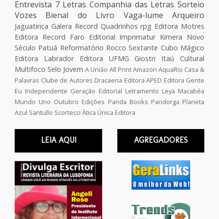
Entrevista
7 Letras
Companhia das Letras
Sorteio
Vozes
Bienal do Livro
Vaga-lume
Arqueiro
Jaguatirica
Galera Record
Quadrinhos
rpg
Editora Motres
Editora Record
Faro Editorial
Imprimatur
Kimera
Novo
Século
Patuá
Reformatório
Rocco
Sextante
Cubo Mágico
Editora Labrador
Editora UFMG
Giostri
Itaú Cultural
Multifoco
Selo Jovem
A União
All Print
Amazon
AquaRio
Casa &
Palavras
Clube de Autores
Dracaena
Editora APED
Editora Gente
Eu Independente
Geração Editorial
Letramento
Leya
Macabéa
Mundo Uno
Outubro Edições
Panda Books
Pandorga
Planeta
Azul
Santullo
Scortecci
Ática
Única Editora
LEIA AQUI
AGREGADORES