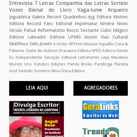
Entrevista
7 Letras
Companhia das Letras
Sorteio
Vozes
Bienal do Livro
Vaga-lume
Arqueiro
Jaguatirica
Galera Record
Quadrinhos
rpg
Editora Motres
Editora Record
Faro Editorial
Imprimatur
Kimera
Novo
Século
Patuá
Reformatório
Rocco
Sextante
Cubo Mágico
Editora Labrador
Editora UFMG
Giostri
Itaú Cultural
Multifoco
Selo Jovem
A União
All Print
Amazon
AquaRio
Casa &
Palavras
Clube de Autores
Dracaena
Editora APED
Editora Gente
Eu Independente
Geração Editorial
Letramento
Leya
Macabéa
Mundo Uno
Outubro Edições
Panda Books
Pandorga
Planeta
Azul
Santullo
Scortecci
Ática
Única Editora
LEIA AQUI
AGREGADORES