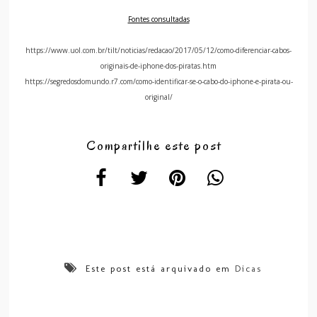
Fontes consultadas
https://www.uol.com.br/tilt/noticias/redacao/2017/05/12/como-diferenciar-cabos-
originais-de-iphone-dos-piratas.htm
https://segredosdomundo.r7.com/como-identificar-se-o-cabo-do-iphone-e-pirata-ou-
original/
Compartilhe este post
Este post está arquivado em
Dicas