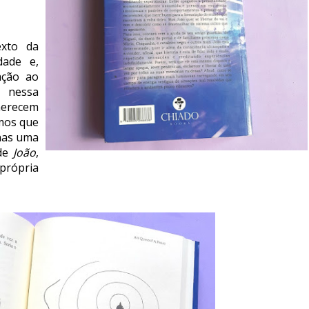
exto da
dade e,
ação ao
ão
nessa
erecem
mos que
nas uma
 de
João
,
própria