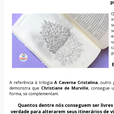
p
O
i
s
s
e
u
c
p
A referência à trilogia
A Caverna Cristalina
, outro
demonstra que
Christiane de Murville
, consegue u
forma, se complementam.
Quantos dentre nós conseguem ser livres
verdade para alterarem seus itinerários de 