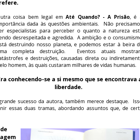
refere.
utra coisa bem legal em
Até Quando? - A Prisão
, é 
mportância dada às questões ambientais. Não precisamo
er especialistas para perceber o quanto a natureza est
endo desrespeitada e agredida. A ambição e o consumism
stá destruindo nosso planeta, e podemos estar à beira d
ma completa destruição. Eventos atuais mostra
atástrofes e destruições, causadas direta ou indiretament
elo homem, às quais custaram milhares de vidas humanas.
Era conhecendo-se a si mesmo que se encontrava 
liberdade.
 grande sucesso da autora, também merece destaque. Iss
nir essas duas tramas, abordando assuntos que, de cert
 de
viagem