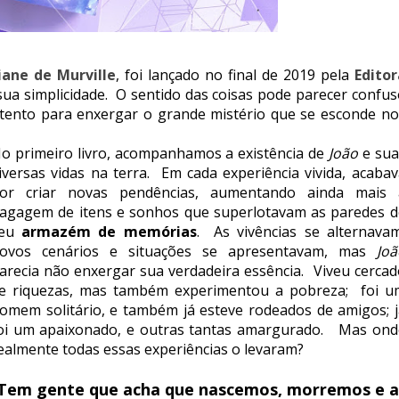
iane de Murville
, foi lançado no final de 2019 pela
Editor
ua simplicidade. O sentido das coisas pode parecer confus
tento para enxergar o grande mistério que se esconde no
o primeiro livro, acompanhamos a existência de
João
e sua
iversas vidas na terra. Em cada experiência vivida, acaba
or criar novas pendências, aumentando ainda mais 
agagem de itens e sonhos que superlotavam as paredes d
seu
armazém de memórias
. As vivências se alternavam
ovos cenários e situações se apresentavam, mas
Joã
arecia não enxergar sua verdadeira essência. Viveu cercad
e riquezas, mas também experimentou a pobreza; foi u
omem solitário, e também já esteve rodeados de amigos; j
oi um apaixonado, e outras tantas amargurado. Mas ond
ealmente todas essas experiências o levaram?
Tem gente que acha que nascemos, morremos e 