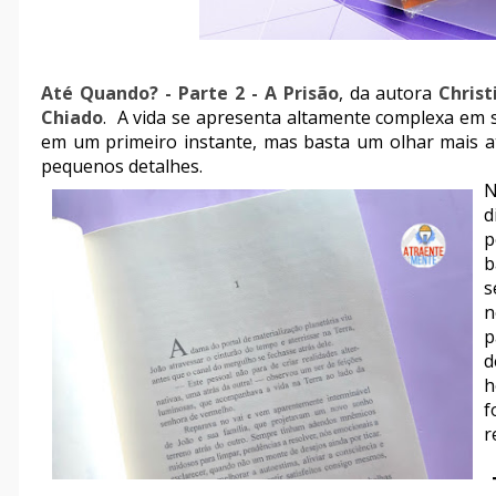
Até Quando? - Parte 2 - A Prisão
, da autora
Christ
Chiado
. A vida se apresenta altamente complexa em s
em um primeiro instante, mas basta um olhar mais a
pequenos detalhes.
N
d
p
b
n
p
d
h
f
r