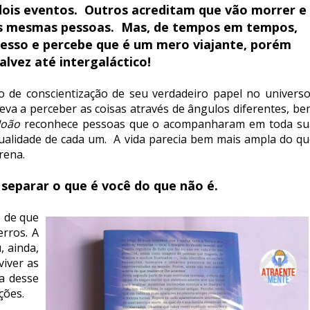
 dois eventos. Outros acreditam que vão morrer e
s mesmas pessoas. Mas, de tempos em tempos,
esso e percebe que é um mero viajante, porém
alvez até intergaláctico!
o de conscientização de seu verdadeiro papel no universo
va a perceber as coisas através de ângulos diferentes, be
João
reconhece pessoas que o acompanharam em toda su
idualidade de cada um. A vida parecia bem mais ampla do q
rena.
é separar o que é você do que não é.
e de que
rros. A
 ainda,
viver as
a desse
ções.