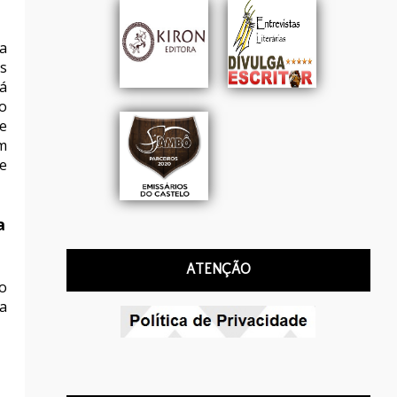
a
s
á
o
e
m
e
a
ATENÇÃO
o
a