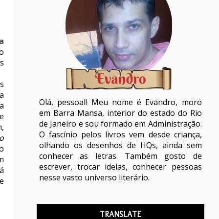
a
o
s
s
va
Olá, pessoal! Meu nome é Evandro, moro
a
em Barra Mansa, interior do estado do Rio
e
de Janeiro e sou formado em Administração.
,
O fascínio pelos livros vem desde criança,
o
olhando os desenhos de HQs, ainda sem
o
conhecer as letras. Também gosto de
m
escrever, trocar ideias, conhecer pessoas
á
nesse vasto universo literário.
e
a
TRANSLATE