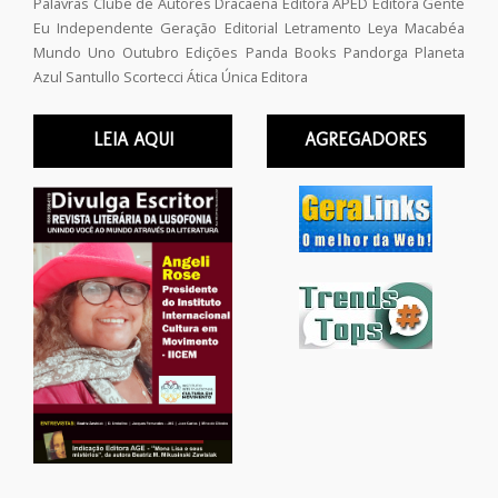
Palavras
Clube de Autores
Dracaena
Editora APED
Editora Gente
Eu Independente
Geração Editorial
Letramento
Leya
Macabéa
Mundo Uno
Outubro Edições
Panda Books
Pandorga
Planeta
Azul
Santullo
Scortecci
Ática
Única Editora
LEIA AQUI
AGREGADORES