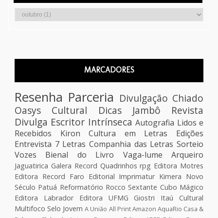
MARCADORES
Resenha
Parceria
Divulgação
Chiado
Oasys Cultural
Dicas
Jambô
Revista
Divulga Escritor
Intrínseca
Autografia
Lidos e
Recebidos
Kiron
Cultura em Letras Edições
Entrevista
7 Letras
Companhia das Letras
Sorteio
Vozes
Bienal do Livro
Vaga-lume
Arqueiro
Jaguatirica
Galera Record
Quadrinhos
rpg
Editora Motres
Editora Record
Faro Editorial
Imprimatur
Kimera
Novo
Século
Patuá
Reformatório
Rocco
Sextante
Cubo Mágico
Editora Labrador
Editora UFMG
Giostri
Itaú Cultural
Multifoco
Selo Jovem
A União
All Print
Amazon
AquaRio
Casa &