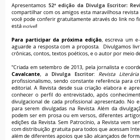
Apresentamos
5
2
ª edição da Divulga Escritor: Rev
compartilhar com os amigos esta maravilhosa revista 
você pode conferir gratuitamente através do link no fi
está
!
incrível
Para participar da próxima edição
, escreva um e-
aguarde a resposta com a proposta. Divulgamos livros
crônicas, contos, textos poéticos, e o autor por meio de
"Criada em setembro de 2013, pela jornalista e coor
Cavalcante
, a
Divulga Escritor
:
Revista Literári
profissionalismo, sendo constante referência para cr
editorial. A Revista desde sua criação elabora e apr
conhecer o perfil do entrevistado, após conheciment
divulgacional de cada profissional apresentado. No
para serem divulgadas na Revista. Além da divulgação
podem ser em prosa ou em versos, diferentes artigos
edições da Revista. Sem Patrocínio, a Revista vem se
com distribuição gratuita para todos que acessam Inte
além de diferentes apoios que são alcançados de form