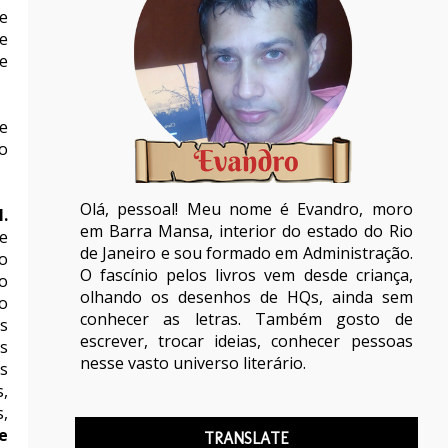
e
e
ue
e
o
Olá, pessoal! Meu nome é Evandro, moro
.
em Barra Mansa, interior do estado do Rio
e
de Janeiro e sou formado em Administração.
o
O fascínio pelos livros vem desde criança,
o
olhando os desenhos de HQs, ainda sem
o
conhecer as letras. Também gosto de
s
escrever, trocar ideias, conhecer pessoas
s
nesse vasto universo literário.
s
,
s,
e
TRANSLATE