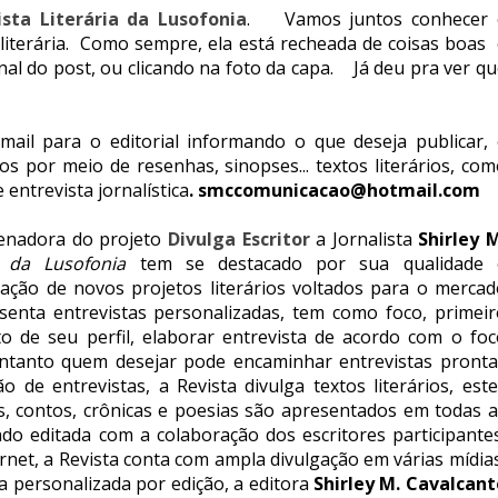
ista Literária da Lusofonia
. Vamos juntos conhecer 
literária. Como sempre, ela está recheada de coisas boas 
nal do post, ou clicando na foto da capa. Já deu pra ver q
mail para o editorial informando o que deseja publicar, 
 por meio de resenhas, sinopses... textos literários, com
 entrevista jornalística
. smccomunicacao@hotmail.com
denadora do projeto
Divulga Escritor
a Jornalista
Shirley M
a da Lusofonia
tem se destacado por sua qualidade 
iação de novos projetos literários voltados para o mercad
esenta entrevistas personalizadas, tem como foco, primeir
o de seu perfil, elaborar entrevista de acordo com o foc
 entanto quem desejar pode encaminhar entrevistas pronta
 de entrevistas, a Revista divulga textos literários, este
, contos, crônicas e poesias são apresentados em todas a
ndo editada com a colaboração dos escritores participantes
rnet, a Revista conta com ampla divulgação em várias mídia
a personalizada por edição, a editora
Shirley M. Cavalcant