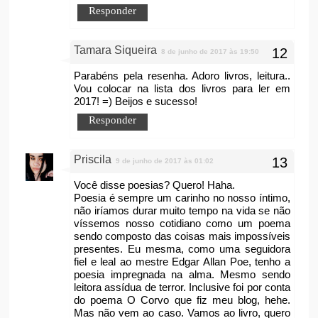
Responder
Tamara Siqueira
8 de junho de 2017 às 19:50
Parabéns pela resenha. Adoro livros, leitura..
Vou colocar na lista dos livros para ler em
2017! =) Beijos e sucesso!
Responder
Priscila
9 de junho de 2017 às 01:02
Você disse poesias? Quero! Haha.
Poesia é sempre um carinho no nosso íntimo,
não iríamos durar muito tempo na vida se não
víssemos nosso cotidiano como um poema
sendo composto das coisas mais impossíveis
presentes. Eu mesma, como uma seguidora
fiel e leal ao mestre Edgar Allan Poe, tenho a
poesia impregnada na alma. Mesmo sendo
leitora assídua de terror. Inclusive foi por conta
do poema O Corvo que fiz meu blog, hehe.
Mas não vem ao caso. Vamos ao livro, quero