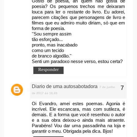
Gosto de poesia, ah quem não gosta de
poesia? Os pequenos trechos me deixaram
louca para ler o restante do livro. Eu adorei,
parecem citações que personagens de livro e
filmes que eu admiro muito diriam, só que em
forma de poesia.
''Sou sempre assim
tão esforçado...
pronto, mas inacabado
como um tecido
de branco algodão.''
Senti um paradoxo nesse verso, estou certa?
Responder
Diario de uma autosabotadora
7 de junho
de 2017 às 16:43
Oi Evandro, amei estes poemas. Agonia é
incrível. Ele escancara, mas com sutileza, é
demais. E a forma que você resenhou o autor
e a sua obra deixou-o ainda mais atraente.
Parabéns! Vou dar uma passadinha na loja e
garantir o meu. Obrigada pela dica. Bjos!