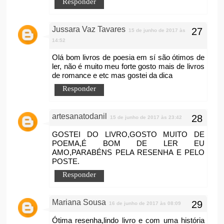
Responder
Jussara Vaz Tavares
15 de junho de 2017 às
14:52
Olá bom livros de poesia em sí são ótimos de
ler, não é muito meu forte gosto mais de livros
de romance e etc mas gostei da dica
Responder
artesanatodanil
15 de junho de 2017 às 23:42
GOSTEI DO LIVRO,GOSTO MUITO DE
POEMA,É BOM DE LER EU
AMO,PARABÉNS PELA RESENHA E PELO
POSTE.
Responder
Mariana Sousa
16 de junho de 2017 às 08:09
Ótima resenha,lindo livro e com uma história