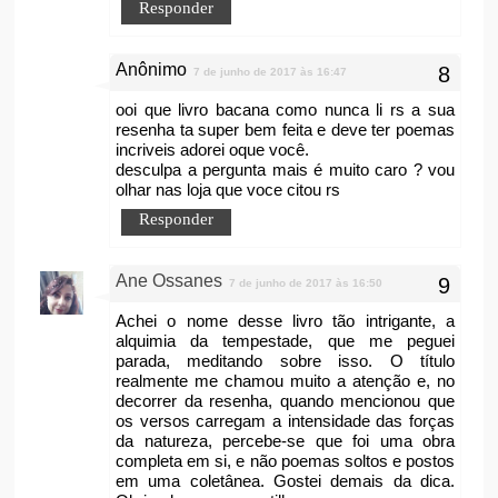
Responder
Anônimo
7 de junho de 2017 às 16:47
ooi que livro bacana como nunca li rs a sua
resenha ta super bem feita e deve ter poemas
incriveis adorei oque você.
desculpa a pergunta mais é muito caro ? vou
olhar nas loja que voce citou rs
Responder
Ane Ossanes
7 de junho de 2017 às 16:50
Achei o nome desse livro tão intrigante, a
alquimia da tempestade, que me peguei
parada, meditando sobre isso. O título
realmente me chamou muito a atenção e, no
decorrer da resenha, quando mencionou que
os versos carregam a intensidade das forças
da natureza, percebe-se que foi uma obra
completa em si, e não poemas soltos e postos
em uma coletânea. Gostei demais da dica.