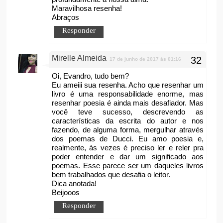
Maravilhosa resenha!
Abraços
Responder
Mirelle Almeida
17 de junho de 2017 às 01:16
Oi, Evandro, tudo bem?
Eu ameiii sua resenha. Acho que resenhar um
livro é uma responsabilidade enorme, mas
resenhar poesia é ainda mais desafiador. Mas
você teve sucesso, descrevendo as
características da escrita do autor e nos
fazendo, de alguma forma, mergulhar através
dos poemas de Ducci. Eu amo poesia e,
realmente, às vezes é preciso ler e reler pra
poder entender e dar um significado aos
poemas. Esse parece ser um daqueles livros
bem trabalhados que desafia o leitor.
Dica anotada!
Beijooos
Responder