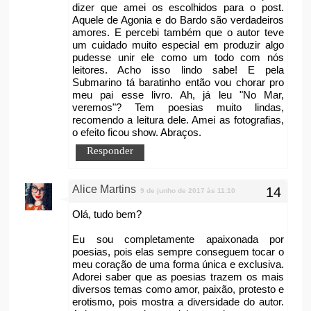
dizer que amei os escolhidos para o post.
Aquele de Agonia e do Bardo são verdadeiros
amores. E percebi também que o autor teve
um cuidado muito especial em produzir algo
pudesse unir ele como um todo com nós
leitores. Acho isso lindo sabe! E pela
Submarino tá baratinho então vou chorar pro
meu pai esse livro. Ah, já leu "No Mar,
veremos"? Tem poesias muito lindas,
recomendo a leitura dele. Amei as fotografias,
o efeito ficou show. Abraços.
Responder
Alice Martins
9 de junho de 2017 às 11:10
Olá, tudo bem?
Eu sou completamente apaixonada por
poesias, pois elas sempre conseguem tocar o
meu coração de uma forma única e exclusiva.
Adorei saber que as poesias trazem os mais
diversos temas como amor, paixão, protesto e
erotismo, pois mostra a diversidade do autor.