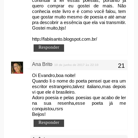
continuar a ler essas poesias, portanto já
quero comprar eu gostei de mais. Não
conhecia este livro e é como você falou, tem
que gostar muito mesmo de poesia e até amar
pra descobrir a essência que ela vai transmitir.
Gostei muito,bjs!
http://fabiisanto.blogspot.com.br/
Responder
Ana Brito
10 de junho de 2017 às 22:10
Oi Evandro,boa noite!
Quando li o nome do poeta pensei que era um
escritor estrangeiro,talvez italiano,mas depois
vi que ele é brasileiro.
Adoro poesia e pelas poesias que acabo de ler
na sua resenha,esse poeta já me
conquistou,rsrs
Beijos!
Responder