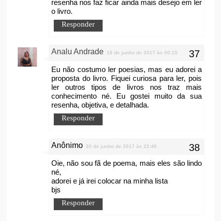
resenha nos faz ficar ainda mais desejo em ler
o livro.
Responder
Analu Andrade
18 de junho de 2017 às 00:15
Eu não costumo ler poesias, mas eu adorei a
proposta do livro. Fiquei curiosa para ler, pois
ler outros tipos de livros nos traz mais
conhecimento né. Eu gostei muito da sua
resenha, objetiva, e detalhada.
Responder
Anônimo
20 de junho de 2017 às 22:40
Oie, não sou fã de poema, mais eles são lindo
né,
adorei e já irei colocar na minha lista
bjs
Responder