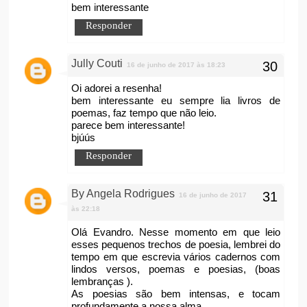
bem interessante
Responder
Jully Couti
16 de junho de 2017 às 18:23
Oi adorei a resenha!
bem interessante eu sempre lia livros de
poemas, faz tempo que não leio.
parece bem interessante!
bjúús
Responder
By Angela Rodrigues
16 de junho de 2017
às 22:18
Olá Evandro. Nesse momento em que leio
esses pequenos trechos de poesia, lembrei do
tempo em que escrevia vários cadernos com
lindos versos, poemas e poesias, (boas
lembranças ).
As poesias são bem intensas, e tocam
profundamente a nossa alma.