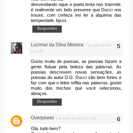
desvendando oque o poeta tenta nos trasmitir,
é realmente um belo presenre que Ducci nos
trouxe, com certeza irei ler a alquimia das
tempestade. bjsss
Responder
Lucimar da Silva Moreira
7 de junho de 2017
às 13:56
Gosto muito de poesias, as poesias fazem a
gente flutuar pela beleza das palavras. As
poesias descrevem novas sensações, as
poesias do autor D.G. Ducci são bem fortes e
faz com que o leitor reflita nas palavras, gostei
muito dos trechos que você selecionou,
abraços.
Responder
Overpower
7 de junho de 2017 às 14:29
Olá, tudo bem?