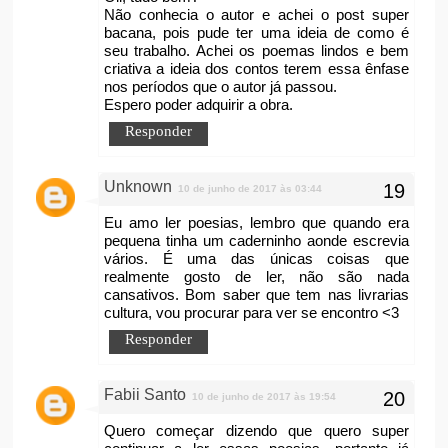
Não conhecia o autor e achei o post super
bacana, pois pude ter uma ideia de como é
seu trabalho. Achei os poemas lindos e bem
criativa a ideia dos contos terem essa ênfase
nos períodos que o autor já passou.
Espero poder adquirir a obra.
Responder
Unknown
10 de junho de 2017 às 03:44
Eu amo ler poesias, lembro que quando era
pequena tinha um caderninho aonde escrevia
vários. É uma das únicas coisas que
realmente gosto de ler, não são nada
cansativos. Bom saber que tem nas livrarias
cultura, vou procurar para ver se encontro <3
Responder
Fabii Santo
10 de junho de 2017 às 19:54
Quero começar dizendo que quero super