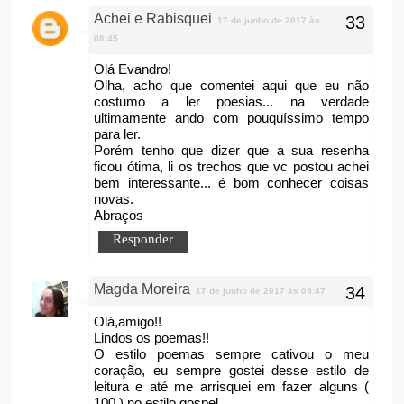
Achei e Rabisquei
17 de junho de 2017 às
08:45
Olá Evandro!
Olha, acho que comentei aqui que eu não
costumo a ler poesias... na verdade
ultimamente ando com pouquíssimo tempo
para ler.
Porém tenho que dizer que a sua resenha
ficou ótima, li os trechos que vc postou achei
bem interessante... é bom conhecer coisas
novas.
Abraços
Responder
Magda Moreira
17 de junho de 2017 às 09:47
Olá,amigo!!
Lindos os poemas!!
O estilo poemas sempre cativou o meu
coração, eu sempre gostei desse estilo de
leitura e até me arrisquei em fazer alguns (
100 ) no estilo gospel.