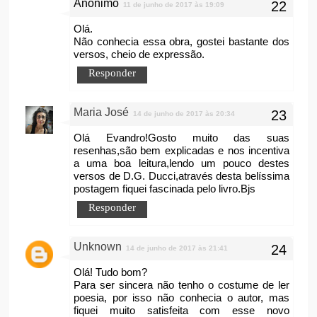
Anônimo
11 de junho de 2017 às 19:09
Olá.
Não conhecia essa obra, gostei bastante dos
versos, cheio de expressão.
Responder
Maria José
14 de junho de 2017 às 20:34
Olá Evandro!Gosto muito das suas
resenhas,são bem explicadas e nos incentiva
a uma boa leitura,lendo um pouco destes
versos de D.G. Ducci,através desta belíssima
postagem fiquei fascinada pelo livro.Bjs
Responder
Unknown
14 de junho de 2017 às 21:41
Olá! Tudo bom?
Para ser sincera não tenho o costume de ler
poesia, por isso não conhecia o autor, mas
fiquei muito satisfeita com esse novo