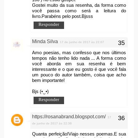
Gostei muito da sua resenha, da forma como
você passa como será a leitura do
livro.Parabéns pelo post.Bjsss
Responder
Minda Silva
17 de junho de 2017 às 22:07
Amo poesias, mas confesso que nos últimos
tempos não tenho lido nada ... A forma como
você aborda em sua resenha é bem
interessante e o que eu gosto é que você fala
um pouco do autor também, coisa que acho
bem importante!
Bjs (•‿•)
Responder
https://rosanabrand.blogspot.com/
17
de junho de 2017 às 22:38
Quanta perfeição!Viajo nesses poemas.E sua