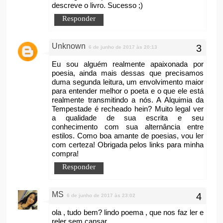
descreve o livro. Sucesso ;)
Responder
Unknown
6 de junho de 2017 às 20:13
Eu sou alguém realmente apaixonada por
poesia, ainda mais dessas que precisamos
duma segunda leitura, um envolvimento maior
para entender melhor o poeta e o que ele está
realmente transmitindo a nós. A Alquimia da
Tempestade é recheado hein? Muito legal ver
a qualidade de sua escrita e seu
conhecimento com sua alternância entre
estilos. Como boa amante de poesias, vou ler
com certeza! Obrigada pelos links para minha
compra!
Responder
MS
6 de junho de 2017 às 23:02
ola , tudo bem? lindo poema , que nos faz ler e
reler sem cansar